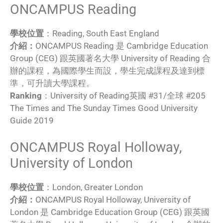
ONCAMPUS Reading
學校位置
：Reading, South East England
介紹：
ONCAMPUS Reading 是 Cambridge Education
Group (CEG) 跟英國著名大學 University of Reading 合
辦的課程，為國際學生而設，學生完成課程及達到標
準，可升讀大學課程。
Ranking
：University of Reading英國 #31/全球 #205
The Times and The Sunday Times Good University
Guide 2019
ONCAMPUS Royal Holloway,
University of London
學校位置
：London, Greater London
介紹：
ONCAMPUS Royal Holloway, University of
London 是 Cambridge Education Group (CEG) 跟英國