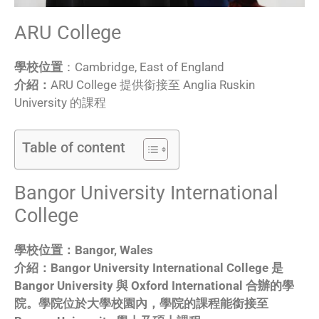
ARU College
學校位置
：Cambridge, East of England
介紹：
ARU College 提供銜接至 Anglia Ruskin
University 的課程
Table of content
Bangor University International
College
學校位置
：Bangor, Wales
介紹：
Bangor University International College 是
Bangor University 與 Oxford International 合辦的學
院。學院位於大學校園內，學院的課程能銜接至