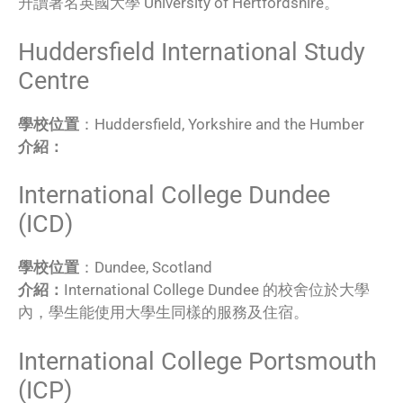
升讀著名英國大學 University of Hertfordshire。
Huddersfield International Study
Centre
學校位置
：Huddersfield, Yorkshire and the Humber
介紹：
International College Dundee
(ICD)
學校位置
：Dundee, Scotland
介紹：
International College Dundee 的校舍位於大學
內，學生能使用大學生同樣的服務及住宿。
International College Portsmouth
(ICP)