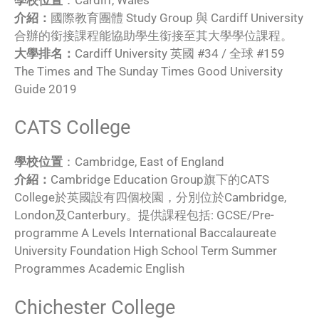
介紹：
國際教育團體 Study Group 與 Cardiff University
合辦的銜接課程能協助學生銜接至其大學學位課程。
大學排名：
Cardiff University 英國 #34 / 全球 #159
The Times and The Sunday Times Good University
Guide 2019
CATS College
學校位置
：Cambridge, East of England
介紹：
Cambridge Education Group旗下的CATS
College於英國設有四個校園，分別位於Cambridge,
London及Canterbury。提供課程包括: GCSE/Pre-
programme A Levels International Baccalaureate
University Foundation High School Term Summer
Programmes Academic English
Chichester College