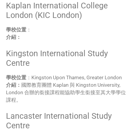
Kaplan International College
London (KIC London)
學校位置
：
介紹：
Kingston International Study
Centre
學校位置
：Kingston Upon Thames, Greater London
介紹：
國際教育團體 Kaplan 與 Kingston University,
London 合辦的銜接課程能協助學生銜接至其大學學位
課程。
Lancaster International Study
Centre