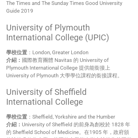
The Times and The Sunday Times Good University
Guide 2019
University of Plymouth
International College (UPIC)
學校位置
：London, Greater London
介紹：
國際教育團體 Navitas 的 University of
Plymouth International College 提供能銜接上
University of Plymouth 大學學位課程的銜接課程。
University of Sheffield
International College
學校位置
：Sheffield, Yorkshire and the Humber
介紹：
University of Sheffield 的前身為創校於 1828 年
的 Sheffield School of Medicine。在1905 年，政府頒