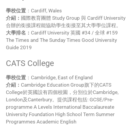
學校位置
：Cardiff, Wales
介紹：
國際教育團體 Study Group 與 Cardiff University
合辦的銜接課程能協助學生銜接至其大學學位課程。
大學排名：
Cardiff University 英國 #34 / 全球 #159
The Times and The Sunday Times Good University
Guide 2019
CATS College
學校位置
：Cambridge, East of England
介紹：
Cambridge Education Group旗下的CATS
College於英國設有四個校園，分別位於Cambridge,
London及Canterbury。提供課程包括: GCSE/Pre-
programme A Levels International Baccalaureate
University Foundation High School Term Summer
Programmes Academic English