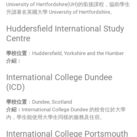
University of Hertfordshire(UH)的銜接課程，協助學生
升讀著名英國大學 University of Hertfordshire。
Huddersfield International Study
Centre
學校位置
：Huddersfield, Yorkshire and the Humber
介紹：
International College Dundee
(ICD)
學校位置
：Dundee, Scotland
介紹：
International College Dundee 的校舍位於大學
內，學生能使用大學生同樣的服務及住宿。
International College Portsmouth