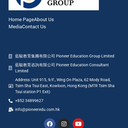
Home Page
About Us
Media
Contact Us
藍駿教育集團有限公司 Pioneer Education Group Limited
藍駿教育咨詢有限公司 Pioneer Education Consultant
Limited
Address: Unit 915, 9/F., Wing On Plaza, 62 Mody Road,
Tsim Sha Tsui East, Kowloon, Hong Kong (MTR Tsim Sha
Tsui station P1 Exit)
+852 34899627
info@pioneeredu.com.hk