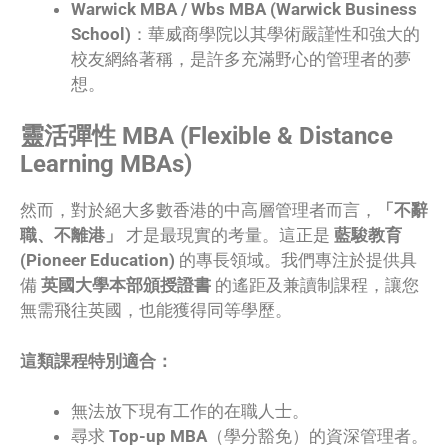
Warwick MBA / Wbs MBA (Warwick Business
School)
：華威商學院以其學術嚴謹性和強大的
校友網絡著稱，是許多充滿野心的管理者的夢
想。
靈活彈性 MBA (Flexible & Distance
Learning MBAs)
然而，對於絕大多數香港的中高層管理者而言，
「不辭
職、不離港」
才是最現實的考量。這正是
藍駿教育
(Pioneer Education)
的專長領域。我們專注於提供具
備
英國大學本部頒授證書
的遙距及兼讀制課程，讓您
無需飛往英國，也能獲得同等學歷。
這類課程特別適合：
無法放下現有工作的在職人士。
尋求
Top-up MBA
（學分豁免）的資深管理者。