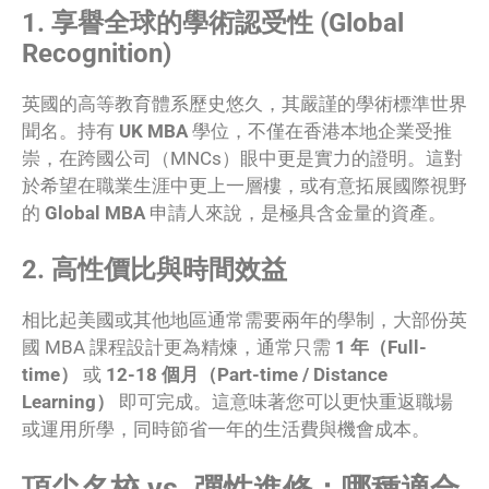
1. 享譽全球的學術認受性 (Global
Recognition)
英國的高等教育體系歷史悠久，其嚴謹的學術標準世界
聞名。持有
UK MBA
學位，不僅在香港本地企業受推
崇，在跨國公司（MNCs）眼中更是實力的證明。這對
於希望在職業生涯中更上一層樓，或有意拓展國際視野
的
Global MBA
申請人來說，是極具含金量的資產。
2. 高性價比與時間效益
相比起美國或其他地區通常需要兩年的學制，大部份英
國 MBA 課程設計更為精煉，通常只需
1 年（Full-
time）
或
12-18 個月（Part-time / Distance
Learning）
即可完成。這意味著您可以更快重返職場
或運用所學，同時節省一年的生活費與機會成本。
頂尖名校 vs. 彈性進修：哪種適合