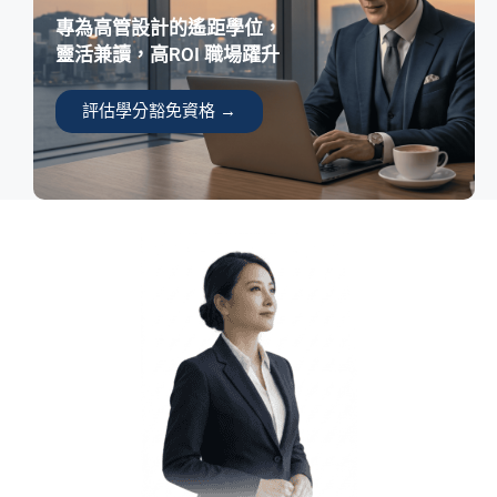
專為高管設計的遙距學位，
靈活兼讀，高ROI 職場躍升
評估學分豁免資格 →