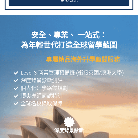
更多資訊
安全、專業、 一站式：
為年輕世代打造全球留學藍圖
專屬精品海外升學顧問服務
Level 3 商業管理預備班 (銜接英國/澳洲大學)
深度背景診斷測評
個人化升學路徑規劃
頂尖導師面試特訓
全球名校錄取保障
深度背景診斷