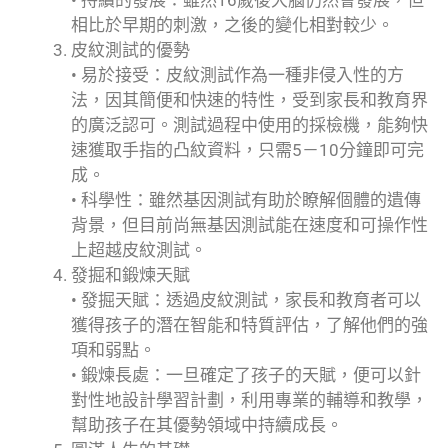
• 持續的發展：雖然16歲後大腦仍然會發展，但
相比於早期的刺激，之後的變化相對較少。
皮紋測試的優勢
• 易於接受：皮紋測試作為一種非侵入性的方
法，因其簡便和快速的特性，受到家長和教育界
的廣泛認可。測試過程中使用的採檢機，能夠快
速獲取手指的凸紋資料，只需5－10分鐘即可完
成。
• 科學性：雖然基因測試有助於瞭解個體的遺傳
背景，但目前尚無基因測試能在速度和可操作性
上超越皮紋測試。
發掘和鍛煉天賦
• 發掘天賦：透過皮紋測試，家長和教育者可以
獲得孩子的潛在智能和特質評估，了解他們的強
項和弱點。
• 鍛煉長處：一旦確定了孩子的天賦，便可以針
對性地設計學習計劃，利用專業的輔導和教學，
幫助孩子在其優勢領域中持續成長。