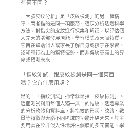
有何不同？
「大腦皮紋分析」是「皮紋檢測」的另一種稱
呼，兩者指的是同一項服務。這項分析透過科學
方法，對指尖的皮紋進行採集和解讀，以評估個
人先天的腦部發展潛能、學習模式及天賦特質。
它旨在幫助個人或家長了解自身或孩子在學習、
認知和行為上的獨特優勢，而非傳統意義上的算
命或預測未來。
「指紋測試」跟皮紋檢測是同一個東西
嗎？它有什麼用處？
是的，「指紋測試」通常就是指「皮紋檢測」。
這個測試利用每個人獨一無二的指紋，透過專業
的分析軟體和資料庫，將指紋的形狀、紋路、數
量等特徵與大腦不同區域的功能連結起來。其主
要用處在於非侵入性地評估個體的多元智能、學