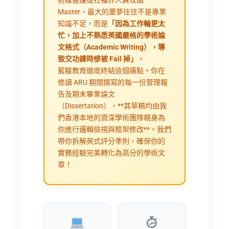
Master，最大的噩夢往往不是專業
知識不足，而是
「因為工作輪更太
忙，加上不熟悉英國嚴格的學術論
文格式（Academic Writing），導
致交功課時慘被 Fail 掉」
。
藍駿教育徹底終結這個痛點。你在
修讀 ARU 期間撰寫的每一份管理報
告及期末畢業論文
（Dissertation），**其草稿均由我
們香港本地的資深學術團隊親身為
你進行邏輯檢視與框架修改**。我們
帶你拆解英式評分準則，確保你的
實務經驗完美轉化為高分的學術文
章！