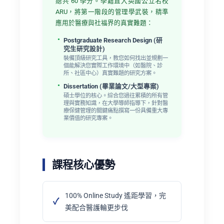
總共 60 學分。學籍直入英國公立名校
ARU，將第一階段的管理學武裝，精準
應用於醫療與社福界的真實難題：
Postgraduate Research Design (研
究生研究設計)
裝備頂級研究工具，教您如何找出並規劃一
個能解決您實際工作環境中（如醫院、診
所、社區中心）真實難題的研究方案。
Dissertation (畢業論文/大型專案)
碩士學位的核心。綜合您過往累積的所有管
理與實務知識，在大學導師指導下，針對醫
療保健管理的關鍵痛點撰寫一份具備重大專
業價值的研究專案。
課程核心優勢
100% Online Study 遙距學習，完
美配合醫護輪更步伐