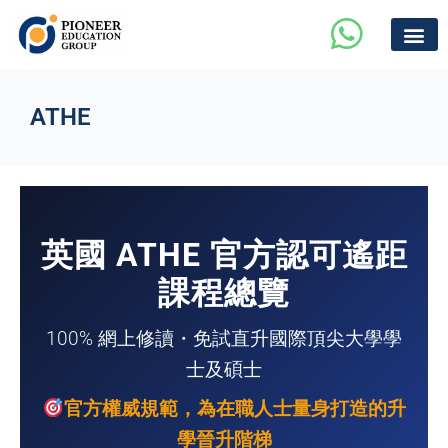
ATHE
英國 ATHE 官方認可遙距
課程總覽
100% 網上修讀・免試直升國際頂尖大學學
士及碩士
官方權威規範，為在職人士量身打造的升
學晉升階梯