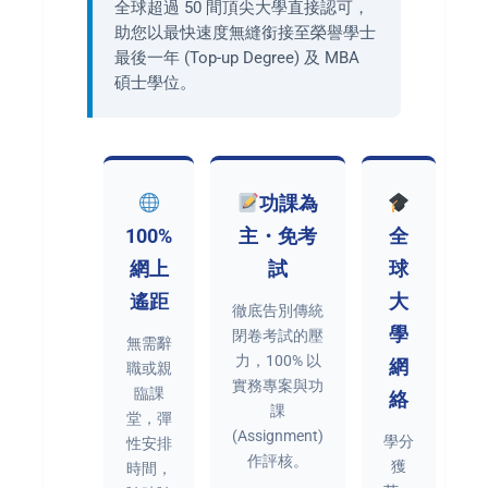
全球超過 50 間頂尖大學直接認可，
助您以最快速度無縫銜接至榮譽學士
最後一年 (Top-up Degree) 及 MBA
碩士學位。
功課為
100%
主・免考
全
網上
試
球
遙距
大
徹底告別傳統
學
閉卷考試的壓
無需辭
力，100% 以
網
職或親
實務專案與功
臨課
絡
課
堂，彈
(Assignment)
學分
性安排
作評核。
獲
時間，