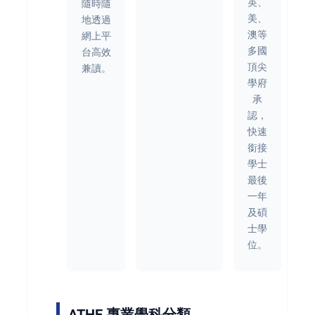
英、
隨時隨
美、
地透過
澳等
網上平
多國
台高效
頂尖
兼讀。
學府
承
認，
快速
銜接
學士
最後
一年
及碩
士學
位。
ATHE 專業學科分類