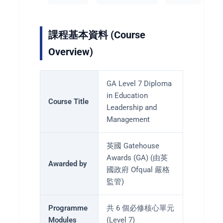
課程基本資料 (Course
Overview)
GA Level 7 Diploma
in Education
Course Title
Leadership and
Management
英國 Gatehouse
Awards (GA) (由英
Awarded by
國政府 Ofqual 嚴格
監管)
Programme
共 6 個必修核心單元
Modules
(Level 7)