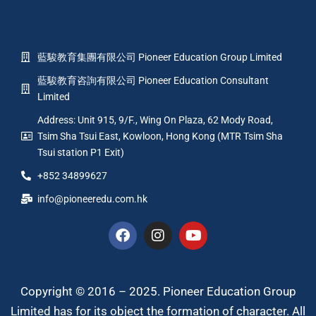
藍駿教育集團有限公司 Pioneer Education Group Limited
藍駿教育咨詢有限公司 Pioneer Education Consultant
Limited
Address: Unit 915, 9/F., Wing On Plaza, 62 Mody Road,
Tsim Sha Tsui East, Kowloon, Hong Kong (MTR Tsim Sha
Tsui station P1 Exit)
+852 34899627
info@pioneeredu.com.hk
Copyright © 2016 – 2025. Pioneer Education Group
Limited has for its object the formation of character. All