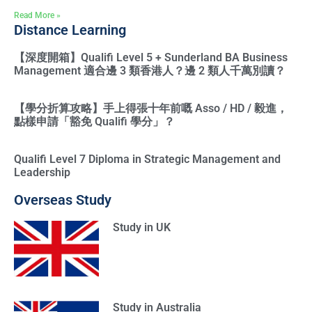
Read More »
Distance Learning
【深度開箱】Qualifi Level 5 + Sunderland BA Business
Management 適合邊 3 類香港人？邊 2 類人千萬別讀？
【學分折算攻略】手上得張十年前嘅 Asso / HD / 毅進，
點樣申請「豁免 Qualifi 學分」？
Qualifi Level 7 Diploma in Strategic Management and
Leadership
Overseas Study
Study in UK
Study in Australia