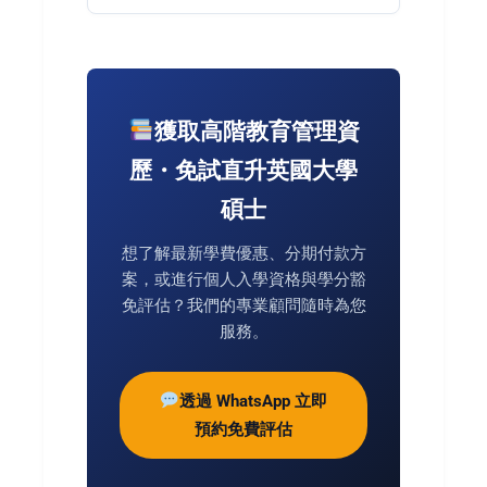
獲取高階教育管理資
歷・免試直升英國大學
碩士
想了解最新學費優惠、分期付款方
案，或進行個人入學資格與學分豁
免評估？我們的專業顧問隨時為您
服務。
透過 WhatsApp 立即
預約免費評估