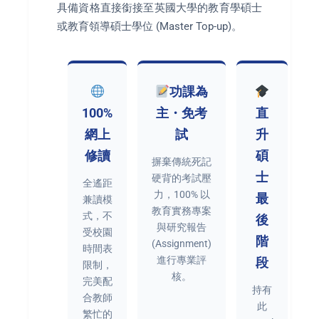
具備資格直接銜接至英國大學的教育學碩士
或教育領導碩士學位 (Master Top-up)。
功課為
100%
主・免考
直
網上
試
升
修讀
碩
摒棄傳統死記
士
硬背的考試壓
全遙距
力，100% 以
最
兼讀模
教育實務專案
式，不
後
與研究報告
受校園
階
(Assignment)
時間表
進行專業評
段
限制，
核。
完美配
持有
合教師
此
繁忙的