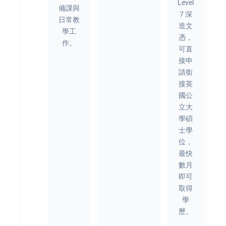
Level
備課與
7 深
日常教
造文
學工
憑，
作。
可直
接申
請銜
接英
國公
立大
學碩
士學
位，
最快
數月
即可
取得
學
歷。