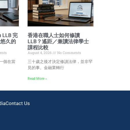
on LLB 完
香港在職人士如何修讀
最悠久的
LLB？遙距／兼讀法律學士
課程比較
nts
August 4, 2026
No Comments
了一個在當
三十歲之後才決定修讀法律，並非罕
見的事。金融業轉行
Read More »
dia
Contact Us