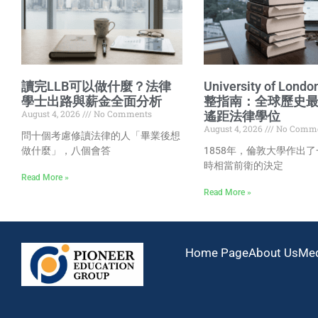
讀完LLB可以做什麼？法律
University of Lond
學士出路與薪金全面分析
整指南：全球歷史
August 4, 2026
No Comments
遙距法律學位
August 4, 2026
No Comme
問十個考慮修讀法律的人「畢業後想
做什麼」，八個會答
1858年，倫敦大學作出
時相當前衛的決定
Read More »
Read More »
Home Page
About Us
Me