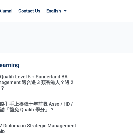
Alumni
Contact Us
English
earning
ifi Level 5 + Sunderland BA
Management 適合邊 3 類香港人？邊 2
？
】手上得張十年前嘅 Asso / HD /
「豁免 Qualifi 學分」？
l 7 Diploma in Strategic Management
ip