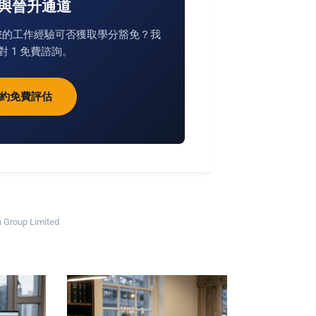
與晉升通道
估您的工作經驗可否獲取學分豁免？我
對 1 免費諮詢。
即預約免費評估
Group Limited