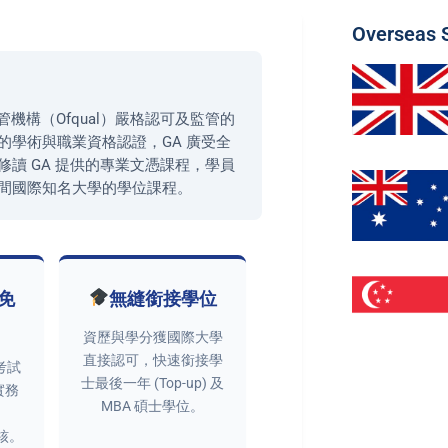
Overseas 
機構（Ofqual）嚴格認可及監管的
藉其高質素的學術與職業資格認證，GA 廣受全
讀 GA 提供的專業文憑課程，學員
間國際知名大學的學位課程。
免
無縫銜接學位
資歷與學分獲國際大學
直接認可，快速銜接學
考試
士最後一年 (Top-up) 及
實務
MBA 碩士學位。
評核。