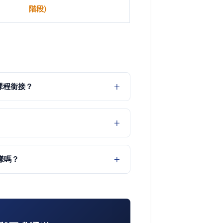
階段)
e 課程銜接？
樣嗎？