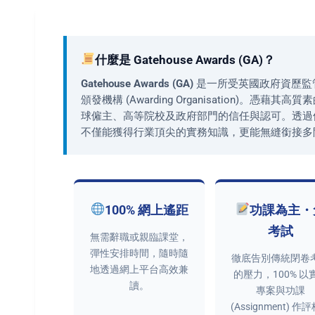
什麼是 Gatehouse Awards (GA)？
Gatehouse Awards (GA)
是一所受英國政府資歷監管
頒發機構 (Awarding Organisation)。憑
球僱主、高等院校及政府部門的信任與認可。透過修
不僅能獲得行業頂尖的實務知識，更能無縫銜接多
100% 網上遙距
功課為主・
考試
無需辭職或親臨課堂，
彈性安排時間，隨時隨
徹底告別傳統閉卷
地透過網上平台高效兼
的壓力，100% 以
讀。
專案與功課
(Assignment) 作