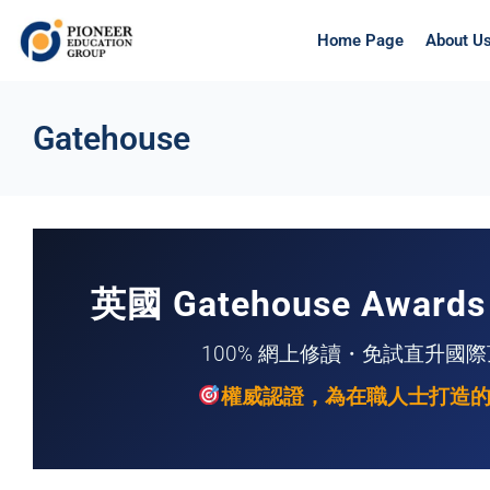
Home Page
About U
Gatehouse
英國 Gatehouse Awa
100% 網上修讀・免試直升國
權威認證，為在職人士打造