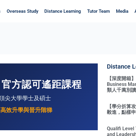
s
Overseas Study
Distance Learning
Tutor Team
Media
Distance L
【深度開箱】Qual
rds 官方認可遙距課程
Business 
類人千萬別讀
際頂尖大學學士及碩士
【學分折算攻略
的高效升學與晉升階梯
毅進，點樣申請
Qualifi Leve
and Leadersh