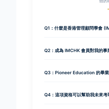
體的
Q1：什麼是香港管理顧問學會 (IM
IMCHK (Institute of Management 
權威的香港管理顧問學會，更是國際管理
Q2：成為 IMCHK 會員對我的
唯一授權代表。加入 IMCHK 代表
重認可。
不論您是企業高管還是創業者，這項
Q3：Pioneer Education
專業頭銜：
成功入會後e.g. Full 
可在名片及電郵簽名檔加上
MI
作為 Pioneer Education 
履歷升值：
在 LinkedIn
道」。透過我們的專屬推薦，您申請成為 F
Q4：這項資格可以幫助我未來考
業 HR 搜尋結果中的曝光率與
$800 的首次申請費用
（首年僅需繳付
格。
高端人脈：
獲得參與學會專屬
絕對可以。成為 IMCHK Full Me