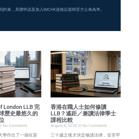
細則約束，具體申請及加入IMCHK資格以當時官方公佈為準。
of London LLB 完
香港在職人士如何修讀
球歷史最悠久的
LLB？遙距／兼讀法律學士
位
課程比較
No Comments
August 4, 2026
No Comments
敦大學作出了一個在當
三十歲之後才決定修讀法律，並非罕