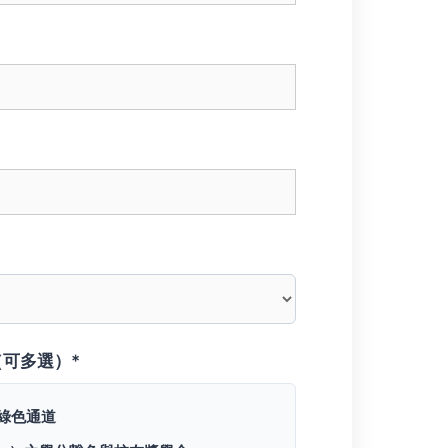
可多選）*
會綠色通道