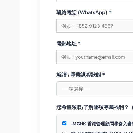
聯絡電話 (WhatsApp) *
電郵地址 *
就讀 / 畢業課程狀態 *
您希望領取/了解哪項專屬福利？（
IMCHK 香港管理顧問學會入