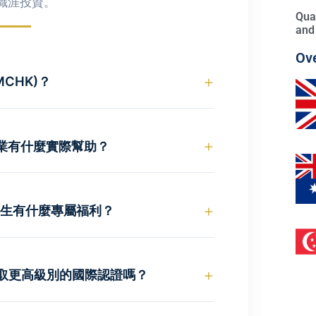
職涯投資。
Qua
and
Ov
+
CHK)？
Consultants Hong Kong)
是香港極具
顧問協會理事會 (ICMCI) 在香港的
+
事業有什麼實際幫助？
您的管理能力受到本地及國際顧問業界的雙
資格都能為您帶來三大即時優勢：
+
 的畢業生有什麼專屬福利？
Member(Professional Member)，您
MC (Member of IMCHK)
銜稱。
的學士學位畢業生，您將獲得入會的「綠色通
 新增此專業認證，能顯著提升在獵頭與跨國企
ull Member 時，可
全數豁免
+
取更高級別的國際認證嗎？
信任度。
 $1900 年費），以獲取專業顧問資
論壇與酒會的資格，直接拓展商界與顧問
mber 是邁向頂級認證的關鍵跳板。未來若您