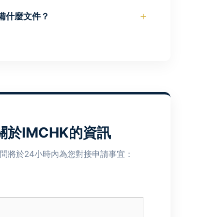
CMC (國際註冊管理顧問)
，現時累積的
+
備什麼文件？
學士學位後，我們的行政團隊會主動為您
推薦信函。您只需填寫一份的入會表格並
IMCHK 進行對接。
於IMCHK的資訊
顧問將於24小時內為您對接申請事宜：