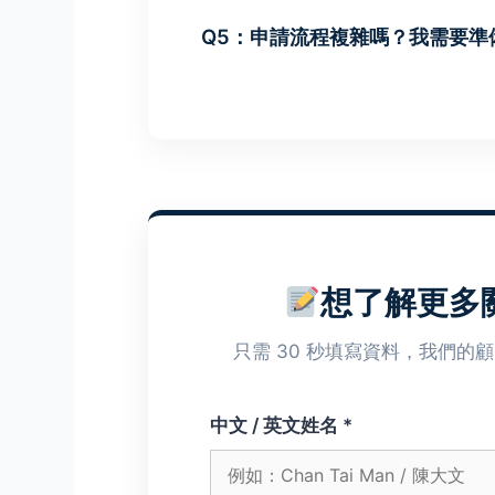
界的高階人脈網絡。
有意考取全球超過 50 個國家認可的
Q5：申請流程複雜嗎？我需要準
IMCHK 會員資歷將為您鋪平道路。
流程非常簡便。當您順利取得認可的
提供專屬的豁免代碼與藍駿教育官方
通過面試，剩下的流程我們將協助您與 
想了解更多關
只需 30 秒填寫資料，我們的
中文 / 英文姓名 *