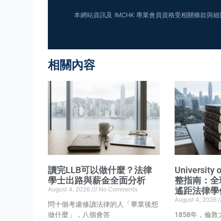
本網站資訊及 IMCHK 專業會員資格受相關條款與
相關內容
讀完LLB可以做什麼？法律
University 
學士出路與薪金全面分析
整指南：全
August 4, 2026
No Comments
遙距法律學
August 4, 2026
問十個考慮修讀法律的人「畢業後想
做什麼」，八個會答
1858年，倫