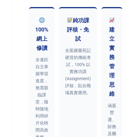
純功課
100%
評核・免
建
網上
試
立
修讀
實
全面摒棄死記
務
硬背的傳統考
全遙距
試，100% 以
管
自主掌
實務功課
握學習
理
(Assignment)
進度，
思
評核，貼合職
無需親
場真實應用。
維
臨課
堂，隨
涵蓋
時隨地
營
利用碎
運、
片化時
財務
間高效
及團