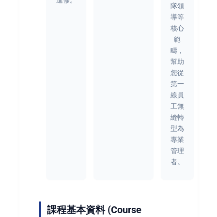
進修。
隊領
導等
核心
範
疇，
幫助
您從
第一
線員
工無
縫轉
型為
專業
管理
者。
課程基本資料 (Course