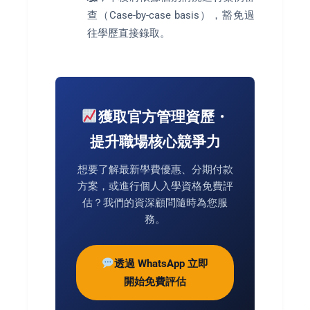
查（Case-by-case basis），豁免過
往學歷直接錄取。
獲取官方管理資歷・
提升職場核心競爭力
想要了解最新學費優惠、分期付款
方案，或進行個人入學資格免費評
估？我們的資深顧問隨時為您服
務。
透過 WhatsApp 立即
開始免費評估