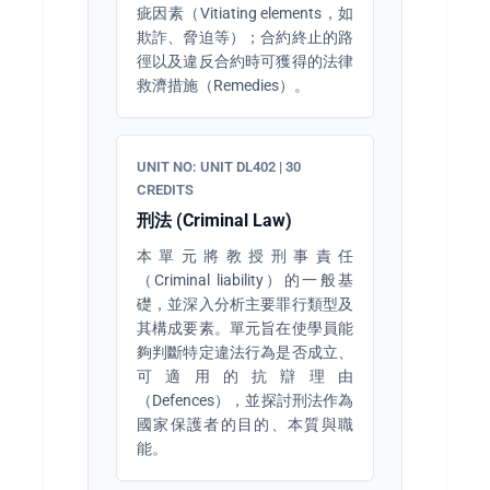
疵因素（Vitiating elements，如
欺詐、脅迫等）；合約終止的路
徑以及違反合約時可獲得的法律
救濟措施（Remedies）。
UNIT NO: UNIT DL402 | 30
CREDITS
刑法 (Criminal Law)
本單元將教授刑事責任
（Criminal liability）的一般基
礎，並深入分析主要罪行類型及
其構成要素。單元旨在使學員能
夠判斷特定違法行為是否成立、
可適用的抗辯理由
（Defences），並探討刑法作為
國家保護者的目的、本質與職
能。