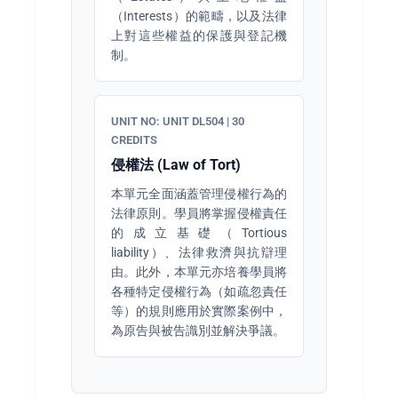
（Interests）的範疇，以及法律
上對這些權益的保護與登記機
制。
UNIT NO: UNIT DL504 | 30
CREDITS
侵權法 (Law of Tort)
本單元全面涵蓋管理侵權行為的
法律原則。學員將掌握侵權責任
的成立基礎（Tortious
liability）、法律救濟與抗辯理
由。此外，本單元亦培養學員將
各種特定侵權行為（如疏忽責任
等）的規則應用於實際案例中，
為原告與被告識別並解決爭議。