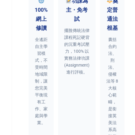
功課為
奠
100%
主・免考
定普
網上
試
通法
修讀
根基
擺脫傳統法律
課程死記硬背
全遙距
囊括
的沉重考試壓
自主學
合約
力，100% 以
習模
法、
實務法律功課
式，不
刑
(Assignment)
受時間
法、
進行評核。
地域限
侵權
制，讓
法等 8
您完美
大核
平衡現
心範
有工
疇，
作、家
是銜
庭與學
接英
業。
美法
系高