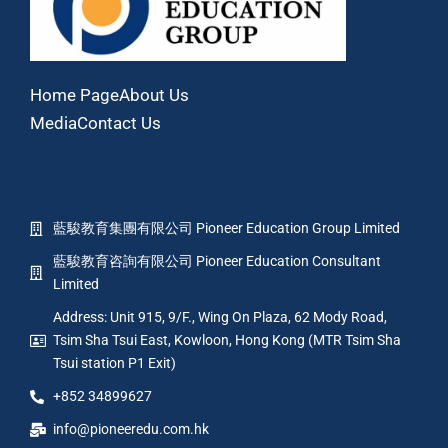
Home Page
About Us
Media
Contact Us
藍駿教育集團有限公司 Pioneer Education Group Limited
藍駿教育咨詢有限公司 Pioneer Education Consultant
Limited
Address: Unit 915, 9/F., Wing On Plaza, 62 Mody Road,
Tsim Sha Tsui East, Kowloon, Hong Kong (MTR Tsim Sha
Tsui station P1 Exit)
+852 34899627
info@pioneeredu.com.hk