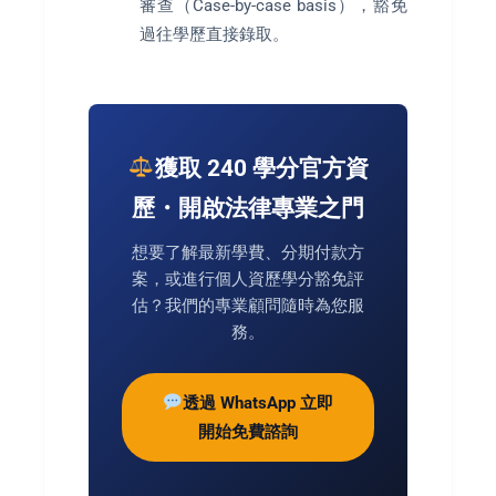
審查（Case-by-case basis），豁免
過往學歷直接錄取。
獲取 240 學分官方資
歷・開啟法律專業之門
想要了解最新學費、分期付款方
案，或進行個人資歷學分豁免評
估？我們的專業顧問隨時為您服
務。
透過 WhatsApp 立即
開始免費諮詢