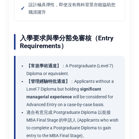
設計極具彈性，即使沒有商科背景亦能協助您
職涯躍升
入學要求與學分豁免審核（Entry
Requirements）
【常規學術通道】
：A Postgraduate (Level 7)
Diploma or equivalent.
【管理經驗特批通道】
：Applicants without a
Level 7 Diploma but holding
significant
managerial experience
will be considered for
Advanced Entry on a case-by-case basis.
適合有意完成 Postgraduate Diploma 以銜接
MBA Final Stage 的申請人 (Applicants who wish
to complete a Postgraduate Diploma to gain
entry to the MBA Final Stage)。