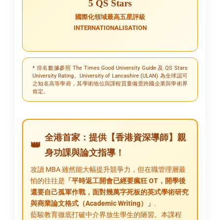
5 QS Stars
國際化領域最高五星評級
INTERNATIONALISATION
* 排名數據參照 The Times Good University Guide 及 QS Stars
University Rating。University of Lancashire (ULAN) 為全球認可
之知名高等學府，其學術地位與課程質量備受跨國企業與學術界
肯定。
全港首家：提供【香港資深導師】親
身功課與論文指導！
攻讀 MBA 雖然能大幅提升競爭力，但在職管理層最
怕的往往是
「平時返工開會已經要瘋狂 OT，開學後
還要自己孤軍作戰，面對幾萬字死板的英式學術研究
與商業論文格式（Academic Writing）」
.
藍駿教育徹底打破中介界放生學生的陋習。本課程