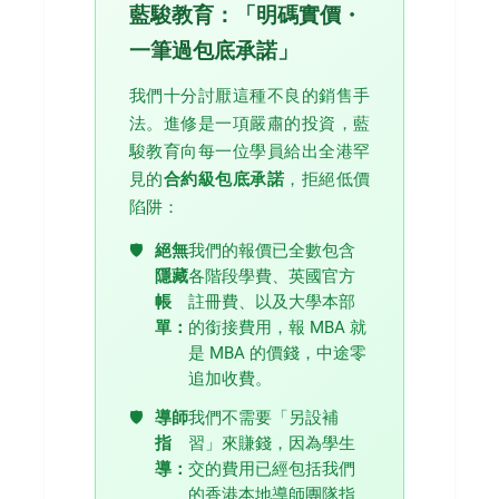
藍駿教育：「明碼實價・
一筆過包底承諾」
我們十分討厭這種不良的銷售手
法。進修是一項嚴肅的投資，藍
駿教育向每一位學員給出全港罕
見的
合約級包底承諾
，拒絕低價
陷阱：
絕無
我們的報價已全數包含
隱藏
各階段學費、英國官方
帳
註冊費、以及大學本部
單：
的銜接費用，報 MBA 就
是 MBA 的價錢，中途零
追加收費。
導師
我們不需要「另設補
指
習」來賺錢，因為學生
導：
交的費用已經包括我們
的香港本地導師團隊指