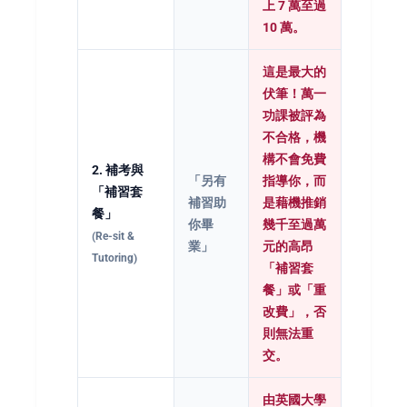
上 7 萬至過
10 萬。
這是最大的
伏筆！萬一
功課被評為
不合格，機
構不會免費
2. 補考與
「另有
指導你，而
「補習套
補習助
是藉機推銷
餐」
你畢
幾千至過萬
(Re-sit &
業」
元的高昂
Tutoring)
「補習套
餐」或「重
改費」
，否
則無法重
交。
由英國大學