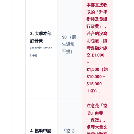
本部直接收
取的「升學
銜接及發證
行政費」，
3. 大學本部
若合約沒寫
$0 （廣
註冊費
明包底，隨
告通常
時要額外繳
(Matriculation
不提）
交
£1,000
Fee)
–
£1,500（約
$10,000 –
$15,000
HKD）
.
注意是「協
助」而非
「保證」。
處理大量文
4. 協助申請
「協助