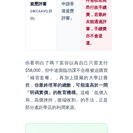
件需收取高
資歷評審
申請香
昂行政手續
港資歷
(HKCAAVQ 評
費，若最終
評審」
估)
未能通過評
審，手續費
亦不會退
還。
你看明白了嗎？當你以為自己只需支付
$58,000，但中途面臨功課不合格被迫購買
「補習套餐」，再加上隱藏的大學註冊
費，
你最終埋單的總數，可能遠高於一間
「明碼實價」的教育機構。
這種「低價入
局，高價挾持，後端收割」的手法，正是
部分遙距學店的利潤來源。