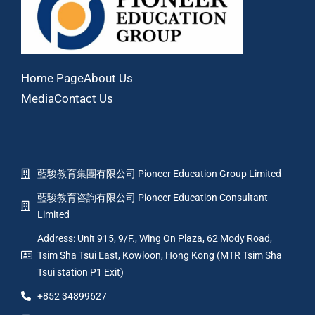
Home Page
About Us
Media
Contact Us
藍駿教育集團有限公司 Pioneer Education Group Limited
藍駿教育咨詢有限公司 Pioneer Education Consultant
Limited
Address: Unit 915, 9/F., Wing On Plaza, 62 Mody Road,
Tsim Sha Tsui East, Kowloon, Hong Kong (MTR Tsim Sha
Tsui station P1 Exit)
+852 34899627