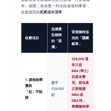
布」掀開，為你逐一列出由進場到畢業，
全套讀完的
真實成本清單
：
低價廣
背後隨時追
告標榜
收費項目
加的「隱藏
的「面
帳單」
價」
$58,000 通
常只是
BBA (學士)
的基本費
1. 課程純學
最平
用。當你真
費與
$58,000
正要報讀
「起」字陷
起
MBA 或
阱
DBA 時，
學費隨時彈