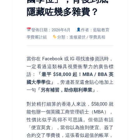
隱藏咗幾多雜費？
發佈日期：2026年6月
作者：藍駿教育
學費審計組
分類：進修避伏 / 學費真相
當你在 Facebook 或 IG 尋找進修資訊時，
一定看過這類極具視覺衝擊力的廣告標
語：
「最平 $58,000 起！MBA / BBA 英
國大學學位」
，旁邊甚至還會貼心地加上
一句
「另有補習，助你順利畢業」
.
對於精打細算的香港人來說，$58,000 就
能包辦一個英國工商管理碩士（MBA），
性價比似乎高得不可思議。但俗語有話
「便宜莫貪」，當你以為撿到便宜、簽了
合約交了學費後，這張看似超值的帳單，