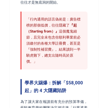
往往才是無底洞的開始。
「行內通用的語言偽術是：廣告標
榜的那個低價，往往隱藏了
『起
（Starting from）』
這個魔鬼細
節，且完全未包含你順利畢業前必
須繳付的各種大學註冊費，甚至是
『強制性補習費』。結果讀到一半
騎虎難下，總支出隨時高於原
價。」
學界大踢爆：拆解「$58,000
起」的 4 大隱藏陷阱
為了讓大家在報讀前有充分的預算準備，
藍駿教育學術團隊決定把這塊「行業遮羞