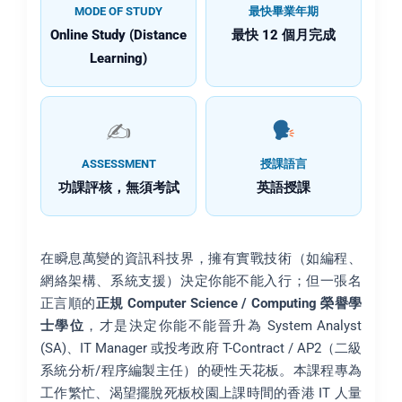
MODE OF STUDY
最快畢業年期
Online Study (Distance
最快 12 個月完成
Learning)
✍️
ASSESSMENT
授課語言
功課評核，無須考試
英語授課
在瞬息萬變的資訊科技界，擁有實戰技術（如編程、
網絡架構、系統支援）決定你能不能入行；但一張名
正言順的
正規 Computer Science / Computing 榮譽學
士學位
，才是決定你能不能晉升為 System Analyst
(SA)、IT Manager 或投考政府 T-Contract / AP2（二級
系統分析/程序編製主任）的硬性天花板。本課程專為
工作繁忙、渴望擺脫死板校園上課時間的香港 IT 人量