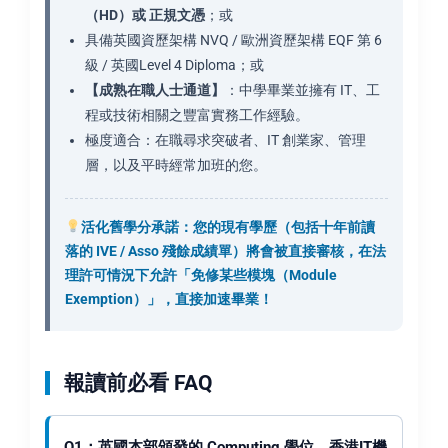
（HD）或 正規文憑
；或
具備英國資歷架構 NVQ / 歐洲資歷架構 EQF 第 6
級 / 英國Level 4 Diploma；或
【成熟在職人士通道】
：中學畢業並擁有 IT、工
程或技術相關之豐富實務工作經驗。
極度適合：在職尋求突破者、IT 創業家、管理
層，以及平時經常加班的您。
活化舊學分承諾：您的現有學歷（包括十年前讀
落的 IVE / Asso 殘餘成績單）將會被直接審核，在法
理許可情況下允許「免修某些模塊（Module
Exemption）」，直接加速畢業！
報讀前必看 FAQ
Q1：英國本部頒發的 Computing 學位，香港IT機