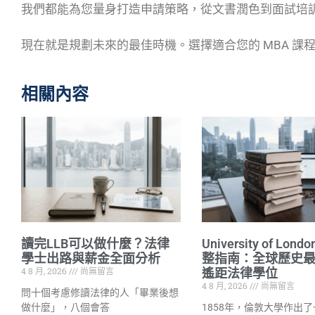
我們都能為您量身打造申請策略，從文書潤色到面試培
現在就是規劃未來的最佳時機。選擇適合您的 MBA 課
相關內容
讀完LLB可以做什麼？法律
University of Lond
學士出路與薪金全面分析
整指南：全球歷史
4 8 月, 2026
尚無留言
遙距法律學位
4 8 月, 2026
尚無留言
問十個考慮修讀法律的人「畢業後想
做什麼」，八個會答
1858年，倫敦大學作出