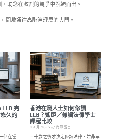
訓，助您在激烈的競爭中脫穎而出。
程，開啟通往高階管理層的大門。
on LLB 完
香港在職人士如何修讀
最悠久的
LLB？遙距／兼讀法律學士
課程比較
4 8 月, 2026
尚無留言
了一個在當
三十歲之後才決定修讀法律，並非罕