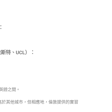
。
：
徹斯特、UCL）：
0 英鎊之間。
高於其他城市，但相應地，倫敦提供的實習