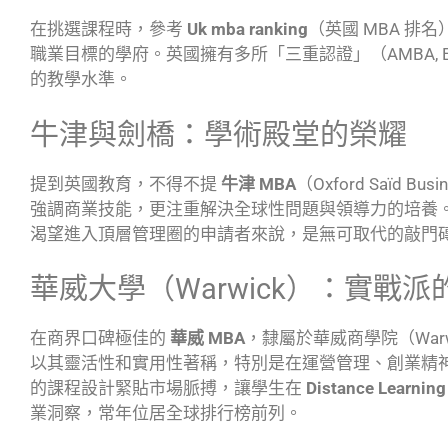
在挑選課程時，參考
Uk mba ranking
（英國 MBA 
職業目標的學府。英國擁有多所「三重認證」（AMBA, EQ
的教學水準。
牛津與劍橋：學術殿堂的榮耀
提到英國教育，不得不提
牛津 MBA
（Oxford Saïd B
強調商業技能，更注重解決全球性問題與領導力的培養
渴望進入頂層管理圈的申請者來說，是無可取代的敲門
華威大學（Warwick）：實戰派
在商界口碑極佳的
華威 MBA
，隸屬於華威商學院（Warwick 
以其靈活性和實用性著稱，特別是在運營管理、創業精
的課程設計緊貼市場脈搏，讓學生在
Distance Learnin
業洞察，常年位居全球排行榜前列。