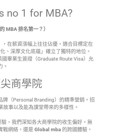
no 1 for MBA?
哪個國家的 MBA 排名第一？）
），在薪資漲幅上往往佔優，適合目標定在
國際化、深厚文化底蘊」確立了獨特的地位。
證（Graduate Route Visa）允
力。
頂尖商學院
Personal Branding）的精準營銷。招
職業故事以及能為課堂帶來的多樣性。
經驗，我們深知各大商學院的收生偏好。無
實戰網絡，還是
Global mba
的跨國體驗，