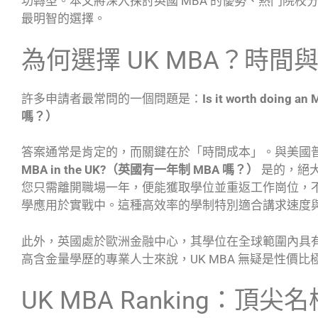
功轉型。本文將深入探討英國 MBA 的優勢、熱門院
最明智的選擇。
為何選擇 UK MBA？時
許多申請者最常問的一個問題是：
Is it worth doing
嗎？）
答案通常是肯定的，而關鍵在於「時間成本」。與美國
MBA in the UK?（英國有一年制 MBA 嗎？）
是的，絕大
您只需離開職場一年，便能獲取學位並重返工作崗位，
學應用於實戰中。這種高效率的學制特別適合講求速度
此外，英國處於歐洲金融中心，其學位在全球範圍內具
高含金量學歷的專業人士來說，UK MBA 無疑是性價比
UK MBA Ranking：頂尖