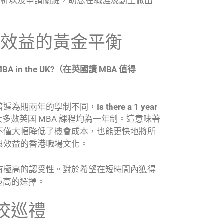
校分析以及申請關鍵，助您在職涯規劃上做出
間與效益的黃金平衡
 an MBA in the UK?（在英國讀 MBA 值得
普遍為期兩年的學制不同，
Is there a 1 year
多數英國 MBA 課程均為一年制。這意味著
不僅大幅降低了機會成本，也能更快地將所
與效益的香港職場文化。
有極高的認受性。對於希望在短時間內獲得
極高的選擇。
名校巡禮