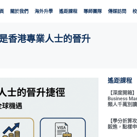
頁
關於我們
海外升學
遙距課程
導師團隊
傳媒訪問
校
BA 是香港專業人士的晉升
遙距課程
【深度開箱】Qual
Business 
類人千萬別讀
【學分折算攻略
毅進，點樣申請