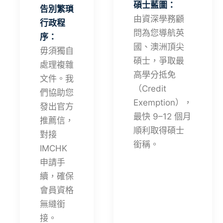
碩士藍圖：
告別繁瑣
由資深學務顧
行政程
問為您導航英
序：
國、澳洲頂尖
毋須獨自
碩士，爭取最
處理複雜
高學分抵免
文件。我
（Credit
們協助您
Exemption），
發出官方
最快 9–12 個月
推薦信，
順利取得碩士
對接
銜稱。
IMCHK
申請手
續，確保
會員資格
無縫銜
接。