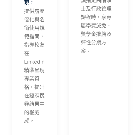
讀指定高階碩
現：
士及行政管理
提供履歷
課程時，享專
優化與名
屬學費減免、
銜使用規
獎學金推薦及
範指南，
彈性分期方
指導校友
案。
在
LinkedIn
精準呈現
專業資
格，提升
在獵頭搜
尋結果中
的權威
感。