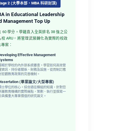
tage 2 (大學本部・MBA 科研封頂)
A in Educational Leadership
d Management Top Up
 60 學分。學籍直入全英排名 38 強之公
名校 ARU，將管理武裝轉化為實際的校政
化專案：
Developing Effective Management
Systems
著眼於學校的內外部系統審查。學習如何高效管
理資訊、持份者關係、財務及設施，從而制訂應
對宏觀教育政策的完善機制。
Dissertation (畢業論文/大型專案)
碩士學位的核心。綜合過往模組的知識，針對您
所屬教育機構的實際痛點，策劃、執行並撰寫一
份具備重大專業價值的研究論文。