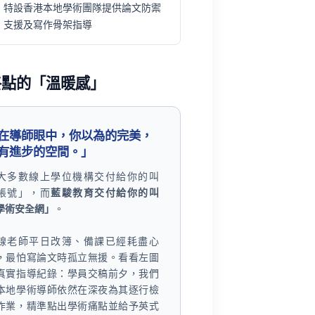
特設香港本地學術團隊提供論文防禦
支援及寫作骨架指導
終點的「溫暖感」
在導師眼中，你以為的完美，
有進步的空間。」
大多數線上學位機構交付給你的叫
帳號」，而
藍駿教育交付給你的叫
學術安全網」
。
線老師平日改簿、備課已經耗盡心
，最怕寫論文時孤立無援。看看左圖
真實指導紀錄：學員交稿前夕，我們
本地學術導師依然在深夜為其逐行檢
作業，精準點出學術痛點並給予英式