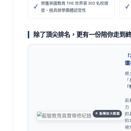
榮獲英國教育 THE 世界第 303 名校頒
發，極具辦學團體認受性
除了頂尖排名，更有一份陪你走到
「
還
絕
「
「
前
力
的
點擊放大截圖
的
視