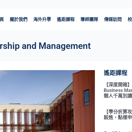
頁
關於我們
海外升學
遙距課程
導師團隊
傳媒訪問
校
ership and Management
遙距課程
【深度開箱】Qual
Business 
類人千萬別讀
【學分折算攻略
毅進，點樣申請