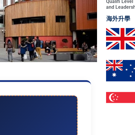
Qualifi Leve
and Leadersh
海外升學