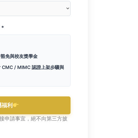
*
分豁免與校友獎學金
 CMC / MIMC 認證上架步驟與
屬福利
接申請事宜，絕不向第三方披