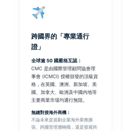
跨國界的「專業通行
證」
全球逾 50 國嚴格互認：
CMC 是由國際管理顧問協會理
事會 (ICMCI) 授權頒發的頂級資
格，在英國、澳洲、新加坡、美
國、加拿大、歐洲及中國內地等
主要商業市場均通行無阻。
無縫對接海外商機：
不論未來是規劃企業海外業務擴
張、跨國管理層轉職，還是發展跨