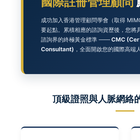
國際註冊管理顧問
成功加入香港管理顧問學會（取得 MIM
要起點。累積相應的諮詢資歷後，您將
諮詢界的終極黃金標準 ——
CMC (Cert
Consultant)
，全面開啟您的國際高端
頂級證照與人脈網絡