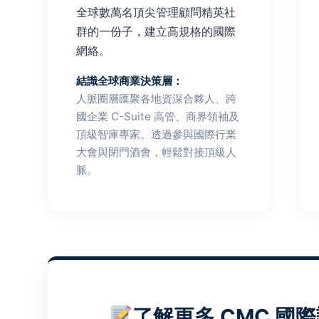
全球數萬名頂尖管理顧問精英社
群的一份子，建立高規格的國際
網絡。
結識全球商業決策層：
人脈圈層匯聚各地資深合夥人、跨
國企業 C-Suite 高管、商界領袖及
頂級智庫專家。透過參與國際行業
大會與閉門酒會，輕鬆對接頂級人
脈。
了解更多 CMC 國