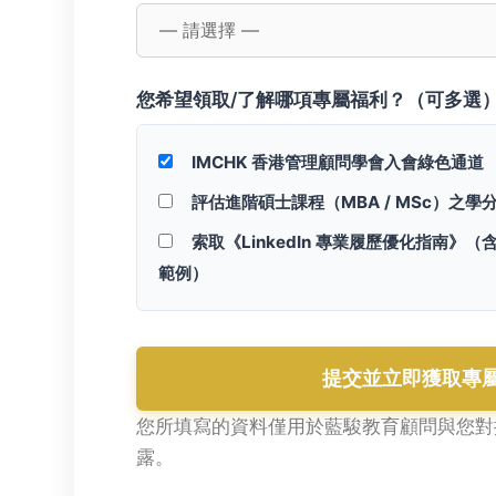
您希望領取/了解哪項專屬福利？（可多選）
IMCHK 香港管理顧問學會入會綠色通道
評估進階碩士課程（MBA / MSc）
之學
索取《LinkedIn 專業履歷優化指南》
（含
範例）
提交並立即獲取專
您所填寫的資料僅用於藍駿教育顧問與您對
露。