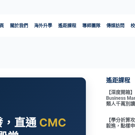
頁
關於我們
海外升學
遙距課程
導師團隊
傳媒訪問
校
遙距課程
【深度開箱】Qual
Business 
類人千萬別讀
出發，直通
CMC
【學分折算攻略
毅進，點樣申請