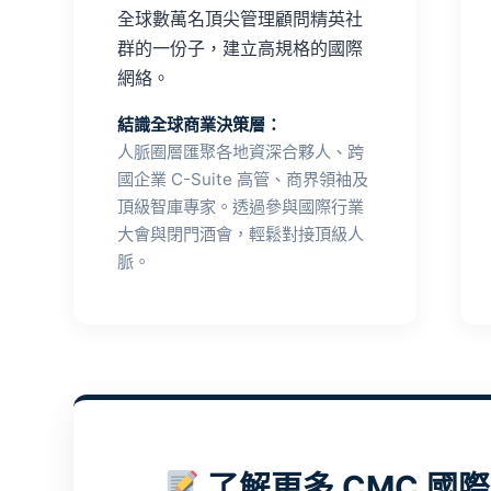
全球數萬名頂尖管理顧問精英社
群的一份子，建立高規格的國際
網絡。
結識全球商業決策層：
人脈圈層匯聚各地資深合夥人、跨
國企業 C-Suite 高管、商界領袖及
頂級智庫專家。透過參與國際行業
大會與閉門酒會，輕鬆對接頂級人
脈。
了解更多 CMC 國