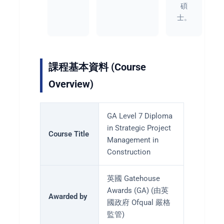
碩
士。
課程基本資料 (Course
Overview)
GA Level 7 Diploma
in Strategic Project
Course Title
Management in
Construction
英國 Gatehouse
Awards (GA) (由英
Awarded by
國政府 Ofqual 嚴格
監管)