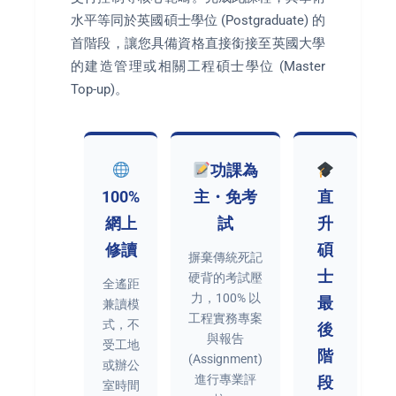
水平等同於英國碩士學位 (Postgraduate) 的
首階段，讓您具備資格直接銜接至英國大學
的建造管理或相關工程碩士學位 (Master
Top-up)。
功課為
100%
主・免考
直
網上
試
升
修讀
碩
摒棄傳統死記
士
硬背的考試壓
全遙距
力，100% 以
最
兼讀模
工程實務專案
式，不
後
與報告
受工地
階
(Assignment)
或辦公
進行專業評
段
室時間