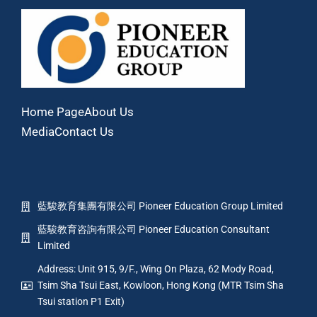
Home Page
About Us
Media
Contact Us
藍駿教育集團有限公司 Pioneer Education Group Limited
藍駿教育咨詢有限公司 Pioneer Education Consultant
Limited
Address: Unit 915, 9/F., Wing On Plaza, 62 Mody Road,
Tsim Sha Tsui East, Kowloon, Hong Kong (MTR Tsim Sha
Tsui station P1 Exit)