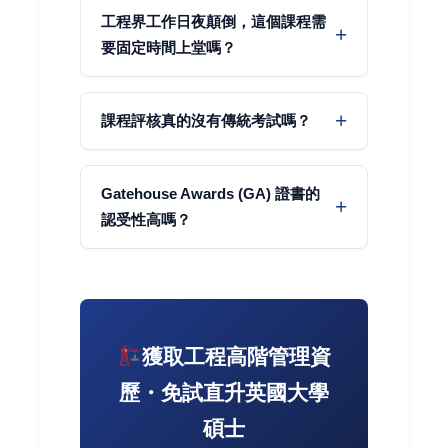
工程界工作日夜顛倒，這個課程需
要固定時間上堂嗎？
課程評核真的沒有傳統考試嗎？
Gatehouse Awards (GA) 證書的
認受性高嗎？
獲取工程高階管理資
歷・免試直升英國大學
碩士