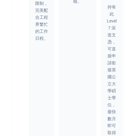
核。
限制，
持有
完美配
此
合工程
Level
界繁忙
7 深
的工作
造文
日程。
憑，
可直
接申
請銜
接英
國公
立大
學碩
士學
位，
最快
數月
即可
取得