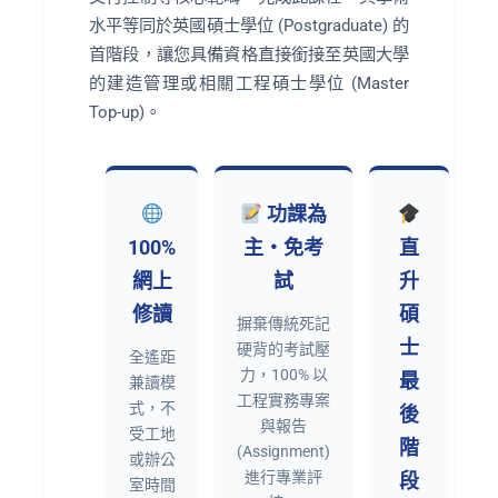
水平等同於英國碩士學位 (Postgraduate) 的
首階段，讓您具備資格直接銜接至英國大學
的建造管理或相關工程碩士學位 (Master
Top-up)。
功課為
100%
主・免考
直
網上
試
升
修讀
碩
摒棄傳統死記
士
硬背的考試壓
全遙距
力，100% 以
最
兼讀模
工程實務專案
式，不
後
與報告
受工地
階
(Assignment)
或辦公
進行專業評
段
室時間