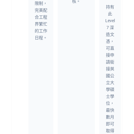
核。
限制，
持有
完美配
此
合工程
Level
界繁忙
7 深
的工作
造文
日程。
憑，
可直
接申
請銜
接英
國公
立大
學碩
士學
位，
最快
數月
即可
取得