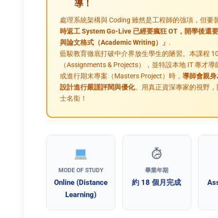
導！
處理系統架構與 Coding 雖然是工程師的強項，
時返工 System Go-Live 已經要瘋狂 OT，
與論文格式（Academic Writing）」
.
藍駿教育徹底打破中介界放生學生的陋習。本課程 10
（Assignments & Projects），並特設本地 
或進行期末專案（Masters Project）時，
導師會親身
設計進行嚴謹評閱與優化
。用真正資深專家的視野，
士名銜！
MODE OF STUDY
畢業年期
Online (Distance
約 18 個月完成
As
Learning)