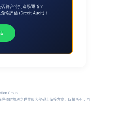
是否符合特批進場通道？
估 (Credit Audit)！
估
ion Group
具備導修防禦網之世界級大學碩士銜接方案。版權所有，同