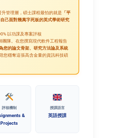
但要晉升管理層，碩士課程最怕的就是
「平
開學後還要自己面對幾萬字死板的英式學術研究
0% 以功課及專案評核
IT 專才導師團隊。在您撰寫現代軟件工程報告
為您的論文骨架、研究方法論及系統
陪您穩奪這張高含金量的資訊科技碩
評核機制
授課語言
signments &
英語授課
Projects