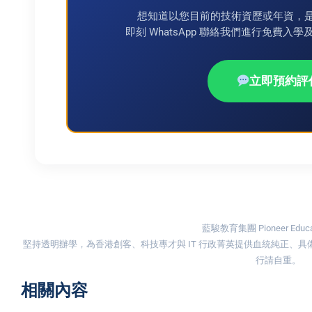
想知道以您目前的技術資歷或年資，
即刻 WhatsApp 聯絡我們進行免費入學及免修評
立即預約評
藍駿教育集團 Pioneer Educat
堅持透明辦學，為香港創客、科技專才與 IT 行政菁英提供血統純正、
行請自重。
相關內容