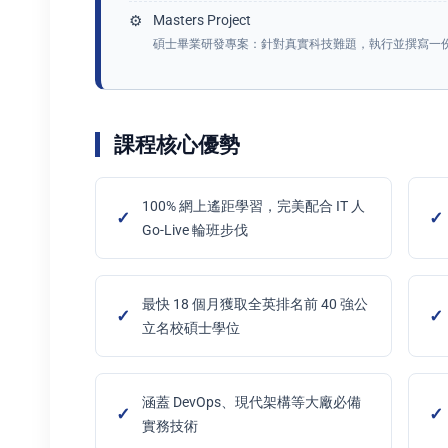
Masters Project
碩士畢業研發專案：針對真實科技難題，執行並撰寫一
課程核心優勢
100% 網上遙距學習，完美配合 IT 人
Go-Live 輪班步伐
最快 18 個月獲取全英排名前 40 強公
立名校碩士學位
涵蓋 DevOps、現代架構等大廠必備
實務技術