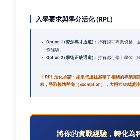
入學要求與學分活化 (RPL)
Option 1 (資深專才通道)
：持有認可專業資格，且具備
作經驗。
Option 2 (學術正統通道)
：持有認可學士學位（Bach
RPL 活化承諾：如果您過往累積了相關的專業
核，爭取模塊豁免（Exemption），大幅節省就讀
將你的實戰經驗，轉化為