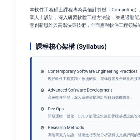
本軟件工程碩士課程專為具備計算機（Computing）及
業人士設計，深入研習軟體工程方法論，並透過貼近
意創新思維與高階決策技術，全面應對軟件工程領域
課程核心架構 (Syllabus)
Contemporary Software Engineering Practices
現代軟件工程實踐：敏捷研習、架構規管及全球化科技
Advanced Software Development
高級軟件開發：深入系統架構設計與極致效能優化。
Dev Ops
開發運維一體化：CI/CD 部署流水線及雲端基礎設施管
Research Methods
高階研究方法論：裝備進行系統分析及科技文獻評閱的