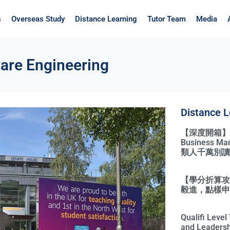
s
Overseas Study
Distance Learning
Tutor Team
Media
are Engineering
Distance L
【深度開箱】Qual
Business 
類人千萬別讀
【學分折算攻略
毅進，點樣申請
Qualifi Leve
and Leadersh