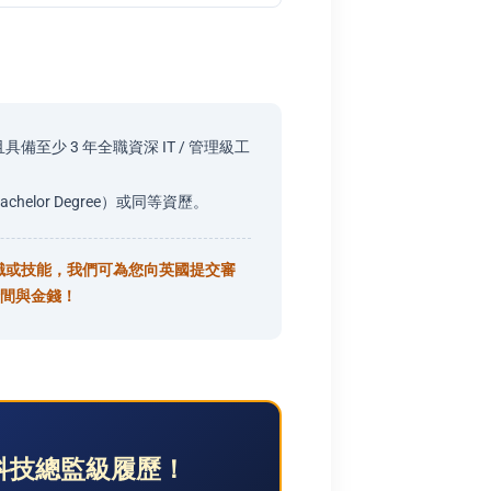
至少 3 年全職資深 IT / 管理級工
elor Degree）或同等資歷。
知識或技能，我們可為您向英國提交審
時間與金錢！
科技總監級履歷！