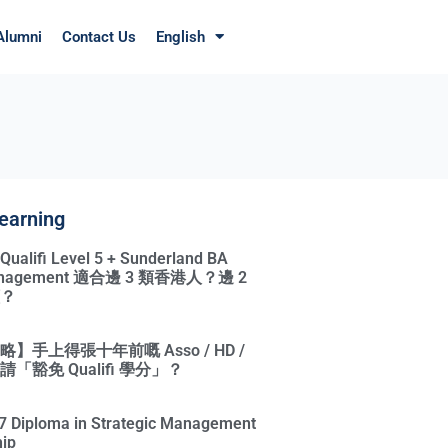
Alumni
Contact Us
English
earning
ifi Level 5 + Sunderland BA
Management 適合邊 3 類香港人？邊 2
？
】手上得張十年前嘅 Asso / HD /
「豁免 Qualifi 學分」？
l 7 Diploma in Strategic Management
ip