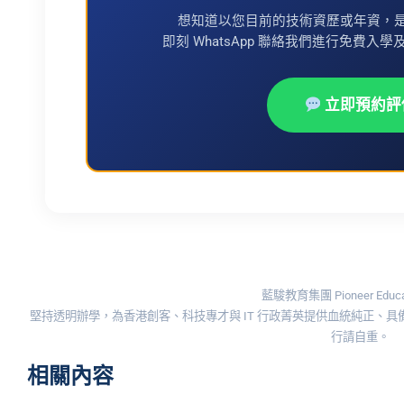
想知道以您目前的技術資歷或年資，
即刻 WhatsApp 聯絡我們進行免費入學及免修評
立即預約評
藍駿教育集團 Pioneer Educat
堅持透明辦學，為香港創客、科技專才與 IT 行政菁英提供血統純正、
行請自重。
相關內容