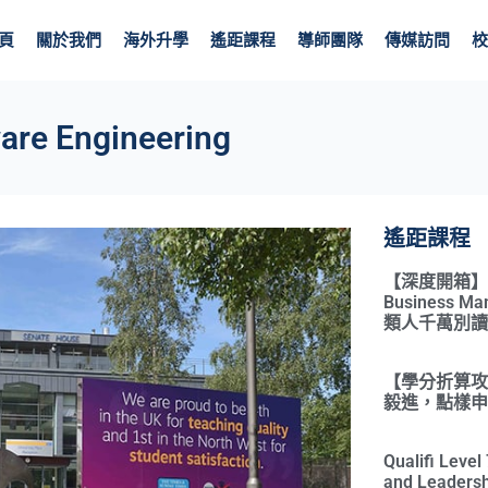
頁
關於我們
海外升學
遙距課程
導師團隊
傳媒訪問
校
are Engineering
遙距課程
【深度開箱】Qual
Business 
類人千萬別讀
【學分折算攻略
毅進，點樣申請
Qualifi Leve
and Leadersh