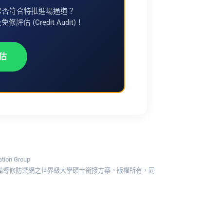
是否符合特批進場通道？
估 (Credit Audit)！
估
ion Group
具備導修防禦網之世界級大學碩士銜接方案。版權所有，同