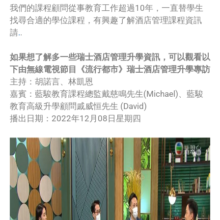
我們的課程顧問從事教育工作超過10年，一直替學生
找尋合適的學位課程，有興趣了解酒店管理課程資訊
請
.
.
如果想了解多一些瑞士酒店管理升學資訊，可以觀看以
下由無線電視節目《流行都市》瑞士酒店管理升學
專訪
主持：胡諾言、林凱恩
嘉賓：藍駿教育課程總監戴慈鳴先生(Michael)、藍駿
教育高級升學顧問戚威恒先生 (David)
播出日期：2022年12月08日星期四