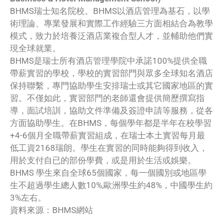
BHMS瑞士知名院校。BHMS以酒店管理為基石，以學
術理論、專業發展和實際工作經驗三方面相結合為教學
模式，致力於培養泛酒店業複合型人才，並輔助他們實
現全球就業。
BHMS是瑞士所有酒店管理學院中承諾100%提供全職
帶薪實習的學校，學校的實習部門與眾多全球知名酒店
保持聯繫，專門協助學生安排瑞士或其它國家地區的實
習。不僅如此，實習部門的老師還會提供簡歷撰寫指
導，面試培訓，協助文件準備及簽證申請等服務，從各
方面協助學生。在BHMS，每個學年都是半年在校學習
+4-6個月全職帶薪實習組成，在瑞士本土實習每月最
低工資2168瑞朗。學生在實習的同時能夠得到收入，
用於支付自已的部份學費，或是用於生活或娛樂。
BHMS 學生來自全球65個國家，每一個國別或地區學
生不超過學生總人數10%,歐洲學生約48%，中國學生約
3%左右。
資料來源：BHMS網站