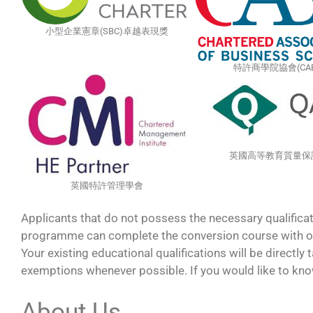
小型企業憲章(SBC)卓越表現獎
特許商學院協會(CAB
英國高等教育質量保
英國特許管理學會
Applicants that do not possess the necessary qualificat
programme can complete the conversion course with ou
Your existing educational qualifications will be directly
exemptions whenever possible. If you would like to know
About Us