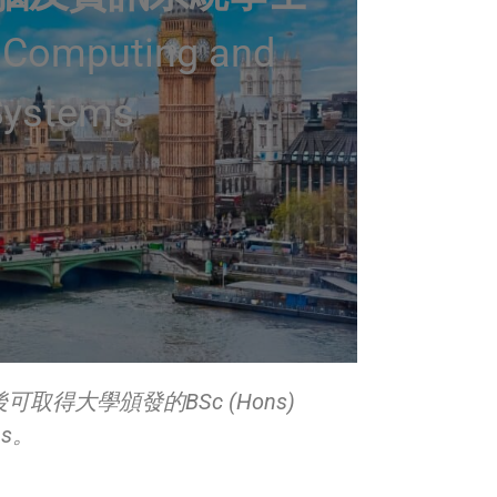
 Computing and
Systems
得大學頒發的BSc (Hons)
ems。