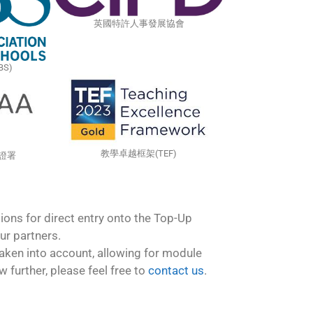
英國特許人事發展協會
S)
教學卓越框架(TEF)
證署
ions for direct entry onto the Top-Up
r partners.
 taken into account, allowing for module
 further, please feel free to
contact us
.