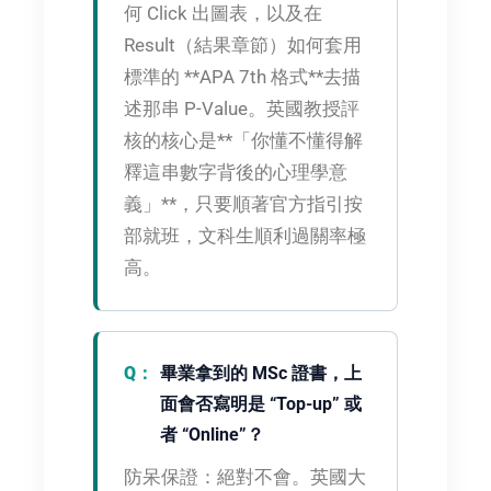
何 Click 出圖表，以及在
Result（結果章節）如何套用
標準的 **APA 7th 格式**去描
述那串 P-Value。英國教授評
核的核心是**「你懂不懂得解
釋這串數字背後的心理學意
義」**，只要順著官方指引按
部就班，文科生順利過關率極
高。
畢業拿到的 MSc 證書，上
面會否寫明是 “Top-up” 或
者 “Online”？
防呆保證：
絕對不會。英國大