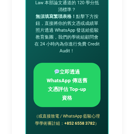
Law 本部論文通道的 120 學分抵
消標準？
無須填寫繁瑣表格！
點擊下方按
鈕，直接將你的舊文憑或成績單
照片透過 WhatsApp 發送給藍駿
教育集團，我們的學術組顧問會
在 24 小時內為你進行免費 Credit
Audit！
立即透過
WhatsApp 傳送舊
文憑評估 Top-up
資格
（或直接致電 / WhatsApp 藍駿心理
學學術審計組：
+852 6558 3782
）