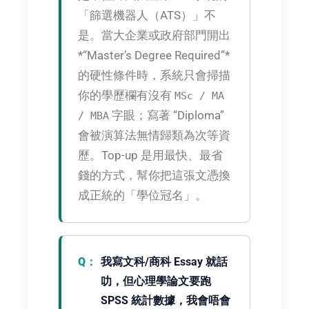
「篩選機器人（ATS）」不
是。當大企業或政府部門開出
*“Master’s Degree Required”*
的硬性條件時，系統只會掃描
你的學歷欄有沒有
MSc / MA
字眼；寫著 “Diploma”
/ MBA
會被演算法無情歸類為次等資
歷。Top-up 是用最快、最省
錢的方式，幫你把這張文憑換
成正統的「學位冠名」。
我寫文科/商科 Essay 就話
叻，但心理學論文要跑
SPSS 統計數據，我會唔會