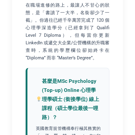
在職場進修的路上，最讓人不甘心的狀
態，是「書讀了一大半，名銜卻少了一
截」。你過往已經千辛萬苦完成了 120 個
心理學深造學分（已經拿到了 Qualifi
Level 7 Diploma），但每當你更新
LinkedIn 或遞交大企業/公營機構的升職審
查時，系統的學歷欄位卻始終卡在
“Diploma” 而非 “Master’s Degree”。
甚麼是MSc Psychology
(Top-up) Online 心理學
理學碩士 (銜接學位) 線上
課程（碩士學位最後一哩
路）？
英國教育規管機構奉行極其務實的