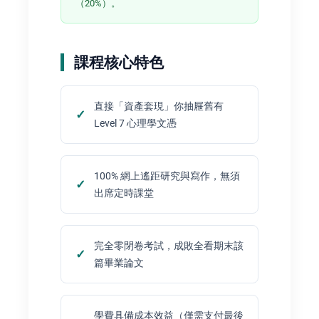
（20%）。
課程核心特色
直接「資產套現」你抽屜舊有
Level 7 心理學文憑
100% 網上遙距研究與寫作，無須
出席定時課堂
完全零閉卷考試，成敗全看期末該
篇畢業論文
學費具備成本效益（僅需支付最後