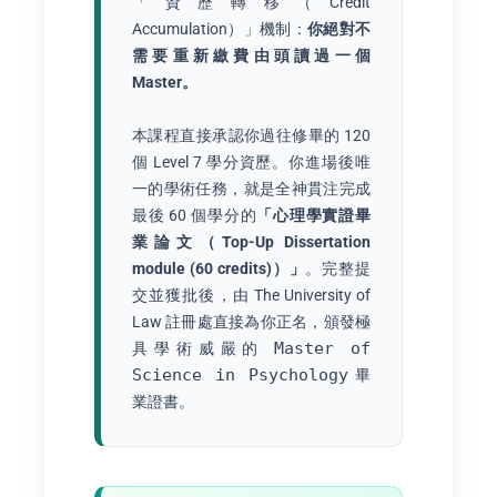
「資歷轉移（Credit
Accumulation）」機制：
你絕對不
需要重新繳費由頭讀過一個
Master。
本課程直接承認你過往修畢的 120
個 Level 7 學分資歷。你進場後唯
一的學術任務，就是全神貫注完成
最後 60 個學分的
「心理學實證畢
業論文（Top-Up Dissertation
module (60 credits)）」
。完整提
交並獲批後，由 The University of
Law 註冊處直接為你正名，頒發極
Master of
具學術威嚴的
Science in Psychology
畢
業證書。