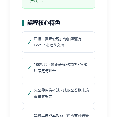
（20%）。
課程核心特色
直接「資產套現」你抽屜舊有
Level 7 心理學文憑
100% 網上遙距研究與寫作，無須
出席定時課堂
完全零閉卷考試，成敗全看期末該
篇畢業論文
學費具備成本效益（僅需支付最後