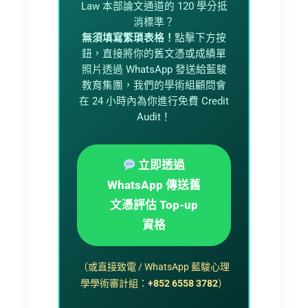
Law 本部論文通道的 120 學分抵
消標準？
無須填寫繁瑣表格！
點擊下方按
鈕，直接將你的舊文憑或成績單
照片透過 WhatsApp 發送給藍駿
教育集團，我們的學術組顧問會
在 24 小時內為你進行免費 Credit
Audit！
立即透過
WhatsApp 傳送舊
文憑評估 Top-up
資格
（或直接致電 / WhatsApp 藍駿心理
學學術審計組：
+852 6558 3782
）