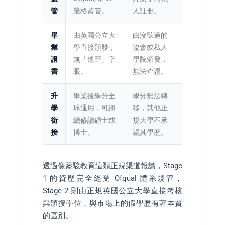
管
嚴格監管。
人註冊。
畢
由英國公立大
由沒聽過的
業
學直接頒發，
協會或私人
證
無「遙距」字
學院頒發，
書
眼。
無法查證。
升
畢業後學分全
學分無法轉
學
球通用，可繼
移，其他正
銜
續修讀碩士或
規大學不承
接
博士。
認其學歷。
透過像藍駿教育這類正規渠道報讀，Stage
1 的資歷完全經受 Ofqual 體系規管，
Stage 2 則由正規英國公立大學直接考核
與頒授學位，與市場上的假學歷有著本質
的區別。