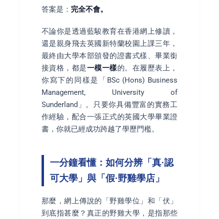
答案是：
完全不會。
不論你是透過藍駿教育在香港網上修讀，
還是親身飛去英國新特蘭校園上課三年，
最終由大學本部頒發的證書式樣、畢業銜
接資格，都是
一模一樣
的。在履歷表上，
你寫下的同樣是「BSc (Hons) Business
Management, University of
Sunderland」。只要你具備豐富的實務工
作經驗，配合一張正式的英國大學畢業證
書，你就已經成功跨越了學歷門檻。
一分鐘看懂：如何分辨「真·認
可大學」與「假·野雞學店」
那麼，網上傳說的「野雞學位」和「伏」
到底指甚麼？真正的野雞大學，是指那些