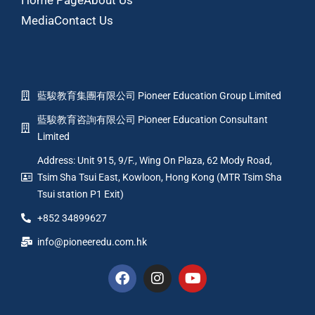
Home Page
About Us
Media
Contact Us
藍駿教育集團有限公司 Pioneer Education Group Limited
藍駿教育咨詢有限公司 Pioneer Education Consultant
Limited
Address: Unit 915, 9/F., Wing On Plaza, 62 Mody Road,
Tsim Sha Tsui East, Kowloon, Hong Kong (MTR Tsim Sha
Tsui station P1 Exit)
+852 34899627
info@pioneeredu.com.hk