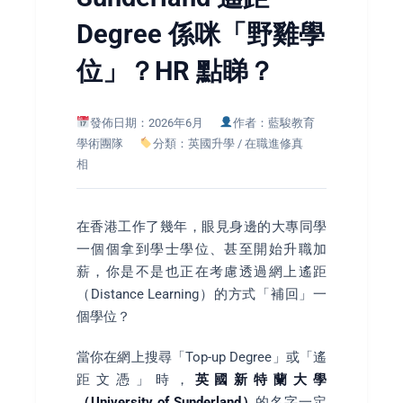
Degree 係咪「野雞學
位」？HR 點睇？
發佈日期：2026年6月
作者：藍駿教育
學術團隊
分類：英國升學 / 在職進修真
相
在香港工作了幾年，眼見身邊的大專同學
一個個拿到學士學位、甚至開始升職加
薪，你是不是也正在考慮透過網上遙距
（Distance Learning）的方式「補回」一
個學位？
當你在網上搜尋「Top-up Degree」或「遙
距文憑」時，
英國新特蘭大學
（University of Sunderland）
的名字一定