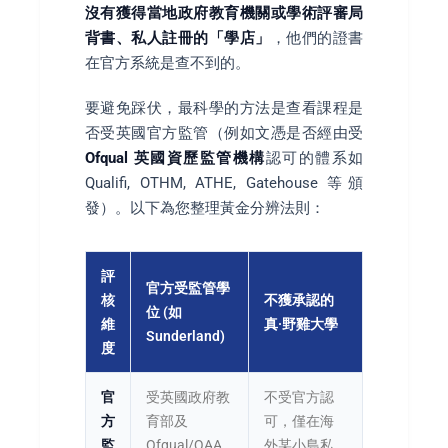
沒有獲得當地政府教育機關或學術評審局
背書、私人註冊的「學店」
，他們的證書
在官方系統是查不到的。
要避免踩伏，最科學的方法是查看課程是
否受英國官方監管（例如文憑是否經由受
Ofqual 英國資歷監管機構
認可的體系如
Qualifi, OTHM, ATHE, Gatehouse 等頒
發）。以下為您整理黃金分辨法則：
評
官方受監管學
核
不獲承認的
位 (如
維
真·野雞大學
Sunderland)
度
官
受英國政府教
不受官方認
方
育部及
可，僅在海
監
Ofqual/QAA
外某小島私