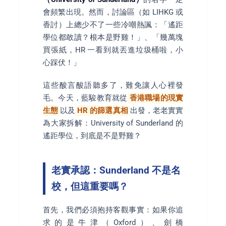
會頻繁出現。然而，討論區（如 LIHKG 或
香討）上總少不了一些冷嘲熱諷：「遙距
學位都敢讀？根本是野雞！」、「幾萬塊
買張紙，HR 一看到就丟進垃圾桶啦，小
心踩伏！」
這些酸言酸語聽多了，難免讓人心裡發
毛。今天，藍駿教育就從
香港職場的現實
生態
以及
HR 的篩選真相
出發，老老實實
為大家拆解：University of Sunderland 的
遙距學位，到底是不是野雞？
老實承認：Sunderland 不是名
校，但這重要嗎？
首先，我們必須抱持客觀事實：如果你追
求的是牛津（Oxford）、劍橋