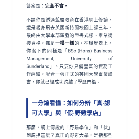
答案是：
完全不會。
不論你是透過藍駿教育在香港網上修讀，
還是親身飛去英國新特蘭校園上課三年，
最終由大學本部頒發的證書式樣、畢業銜
接資格，都是
一模一樣
的。在履歷表上，
你寫下的同樣是「BSc (Hons) Business
Management, University of
Sunderland」。只要你具備豐富的實務工
作經驗，配合一張正式的英國大學畢業證
書，你就已經成功跨越了學歷門檻。
一分鐘看懂：如何分辨「真·認
可大學」與「假·野雞學店」
那麼，網上傳說的「野雞學位」和「伏」
到底指甚麼？真正的野雞大學，是指那些