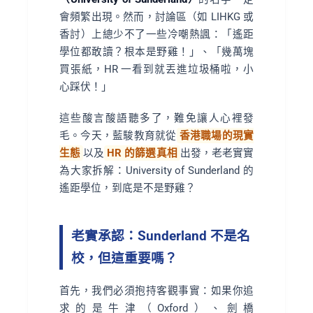
會頻繁出現。然而，討論區（如 LIHKG 或
香討）上總少不了一些冷嘲熱諷：「遙距
學位都敢讀？根本是野雞！」、「幾萬塊
買張紙，HR 一看到就丟進垃圾桶啦，小
心踩伏！」
這些酸言酸語聽多了，難免讓人心裡發
毛。今天，藍駿教育就從
香港職場的現實
生態
以及
HR 的篩選真相
出發，老老實實
為大家拆解：University of Sunderland 的
遙距學位，到底是不是野雞？
老實承認：Sunderland 不是名
校，但這重要嗎？
首先，我們必須抱持客觀事實：如果你追
求的是牛津（Oxford）、劍橋