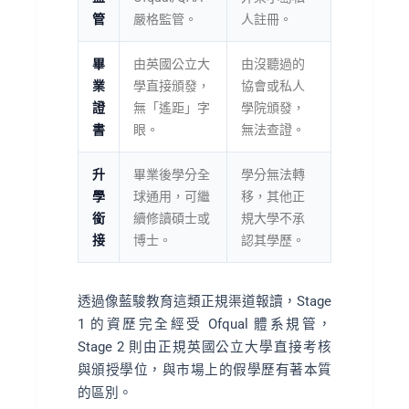
管
嚴格監管。
人註冊。
畢
由英國公立大
由沒聽過的
業
學直接頒發，
協會或私人
證
無「遙距」字
學院頒發，
書
眼。
無法查證。
升
畢業後學分全
學分無法轉
學
球通用，可繼
移，其他正
銜
續修讀碩士或
規大學不承
接
博士。
認其學歷。
透過像藍駿教育這類正規渠道報讀，Stage
1 的資歷完全經受 Ofqual 體系規管，
Stage 2 則由正規英國公立大學直接考核
與頒授學位，與市場上的假學歷有著本質
的區別。