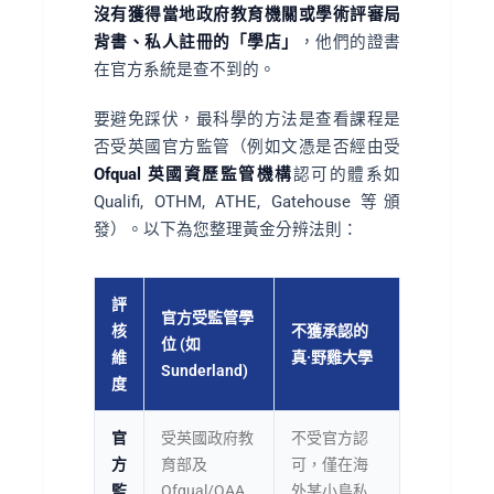
沒有獲得當地政府教育機關或學術評審局
背書、私人註冊的「學店」
，他們的證書
在官方系統是查不到的。
要避免踩伏，最科學的方法是查看課程是
否受英國官方監管（例如文憑是否經由受
Ofqual 英國資歷監管機構
認可的體系如
Qualifi, OTHM, ATHE, Gatehouse 等頒
發）。以下為您整理黃金分辨法則：
評
官方受監管學
核
不獲承認的
位 (如
維
真·野雞大學
Sunderland)
度
官
受英國政府教
不受官方認
方
育部及
可，僅在海
監
Ofqual/QAA
外某小島私