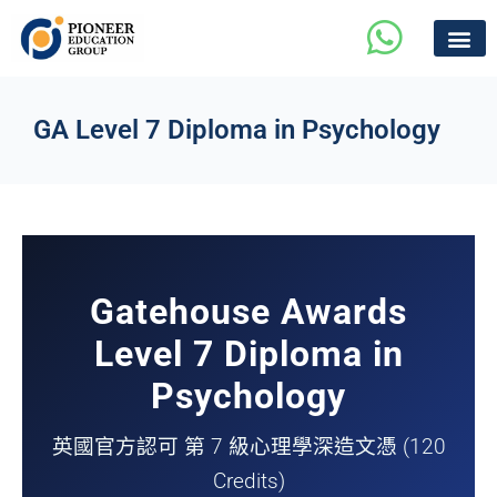
GA Level 7 Diploma in Psychology
Gatehouse Awards
Level 7 Diploma in
Psychology
英國官方認可 第 7 級心理學深造文憑 (120
Credits)