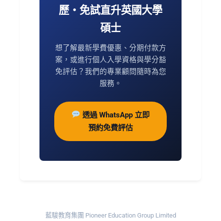
歷・免試直升英國大學
碩士
想了解最新學費優惠、分期付款方
案，或進行個人入學資格與學分豁
免評估？我們的專業顧問隨時為您
服務。
透過 WhatsApp 立即
預約免費評估
藍駿教育集團 Pioneer Education Group Limited