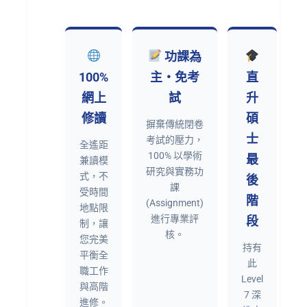
功課為
100%
主・免考
直
網上
試
升
修讀
碩
摒棄傳統閉卷
士
考試的壓力，
全遙距
100% 以學術
最
兼讀模
研究與實務功
式，不
後
課
受時間
階
(Assignment)
地點限
進行專業評
段
制，讓
核。
您完美
持有
平衡全
此
職工作
Level
與高階
7 深
進修。