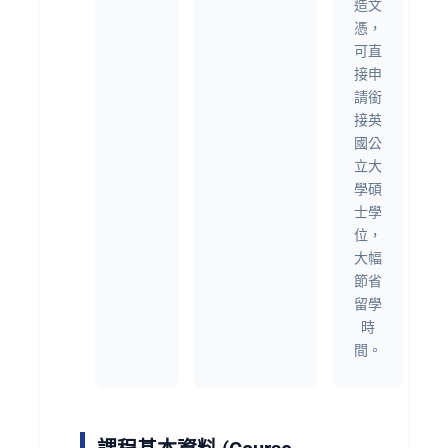
造文
憑，
可直
接申
請銜
接英
國公
立大
學碩
士學
位，
大幅
節省
留學
時
間。