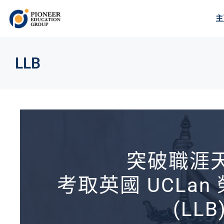
主
LLB
突破職涯
考取英國 UCLa
(LLB