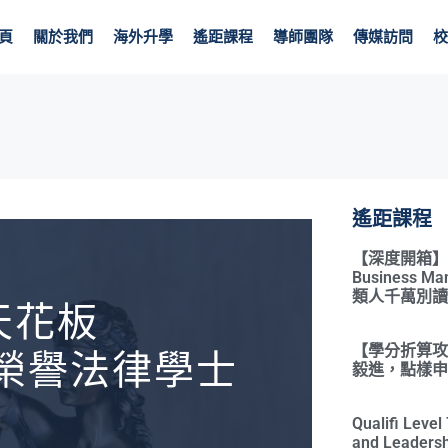
頁
關於我們
海外升學
遙距課程
導師團隊
傳媒訪問
校
遙距課程
【深度開箱】Qual
Business 
類人千萬別讀
天花板
【學分折算攻略
n 榮譽法律學士
毅進，點樣申請
)
Qualifi Leve
and Leadersh