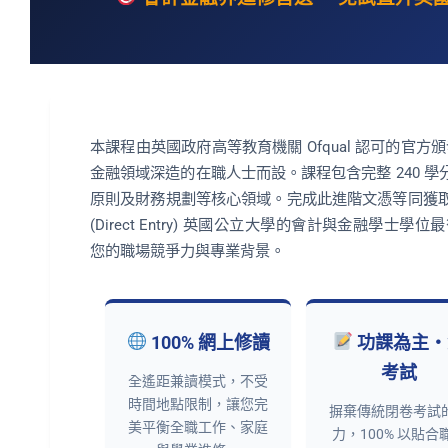
本課程由英國政府高等教育機關 Ofqual 認可的官方
金融領域深造的在職人士而設。課程包含完整 240 
原則及財務規劃等核心領域。完成此進階文憑等同獲
(Direct Entry) 英國公立大學的會計與金融學士學位最後一年
您的職場競爭力與專業背景。
100% 網上修讀
功課為主・
考試
全遙距兼讀模式，不受
時間地點限制，讓您完
摒棄傳統閉卷考試
美平衡全職工作、家庭
力，100% 以貼合