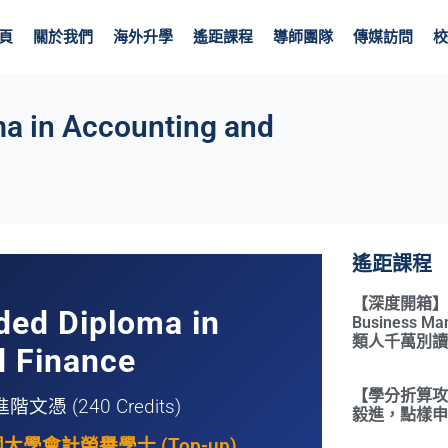
頁
關於我們
海外升學
遙距課程
導師團隊
傳媒訪問
校
ma in Accounting and
遙距課程
【深度開箱】Qual
nded Diploma in
Business 
類人千萬別讀
d Finance
【學分折算攻略
 (240 Credits)
毅進，點樣申請
學會計榮譽學士 (Top-up)