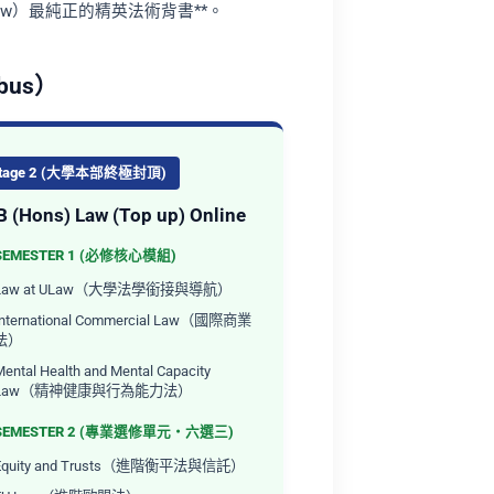
 Law）最純正的精英法術背書**。
bus）
tage 2 (大學本部終極封頂)
B (Hons) Law (Top up) Online
SEMESTER 1 (必修核心模組)
Law at ULaw（大學法學銜接與導航）
International Commercial Law（國際商業
法）
ental Health and Mental Capacity
Law（精神健康與行為能力法）
SEMESTER 2 (專業選修單元・六選三)
Equity and Trusts（進階衡平法與信託）