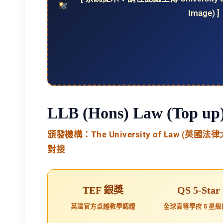
Image) ]
LLB (Hons) Law (Top up)
頒發機構：The University of Law (英
對接
TEF 銀獎
QS 5-Star
英國官方卓越教學認證
全球高等學府 5 星