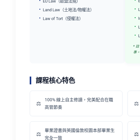
EU Law（歐盟法規）
Land Law（土地法/物權法）
Law of Tort（侵權法）
* 
準。
課程核心特色
100% 線上自主修讀，完美配合在職
高管節奏
畢業證書與英國倫敦校園本部畢業生
完全一致