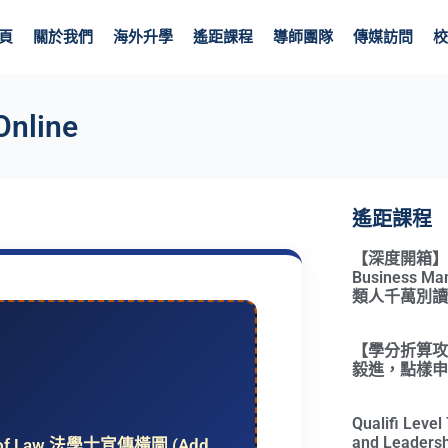
頁
關於我們
海外升學
遙距課程
導師團隊
傳媒訪問
校
Online
遙距課程
【深度開箱】Qual
Business 
類人千萬別讀
【學分折算攻略
毅進，點樣申請
Qualifi Leve
and Leadersh
of Law 法學士宣傳橫圖 (Add