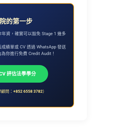
院的第一步
資，確實可以豁免 Stage 1 幾多
單或 CV 透過 WhatsApp 發送
行免費 Credit Audit！
 CV 評估法學學分
入學顧問：
+852 6558 3782
）