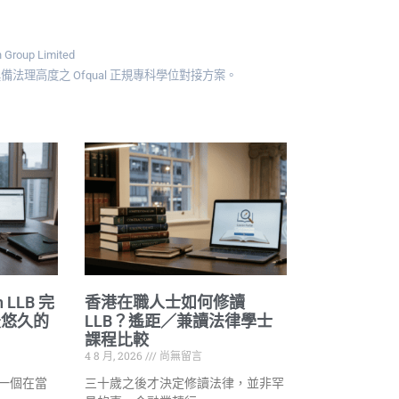
Group Limited
理高度之 Ofqual 正規專科學位對接方案。
on LLB 完
香港在職人士如何修讀
最悠久的
LLB？遙距／兼讀法律學士
課程比較
4 8 月, 2026
尚無留言
了一個在當
三十歲之後才決定修讀法律，並非罕