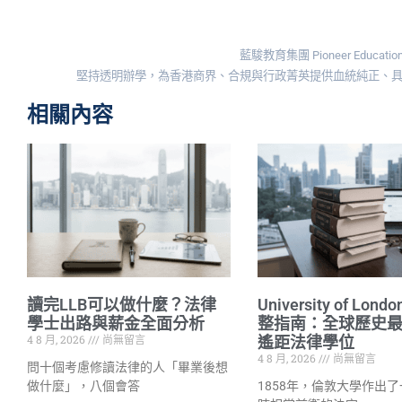
藍駿教育集團 Pioneer Education 
堅持透明辦學，為香港商界、合規與行政菁英提供血統純正、具備法
相關內容
讀完LLB可以做什麼？法律
University of Lond
學士出路與薪金全面分析
整指南：全球歷史
4 8 月, 2026
尚無留言
遙距法律學位
4 8 月, 2026
尚無留言
問十個考慮修讀法律的人「畢業後想
做什麼」，八個會答
1858年，倫敦大學作出