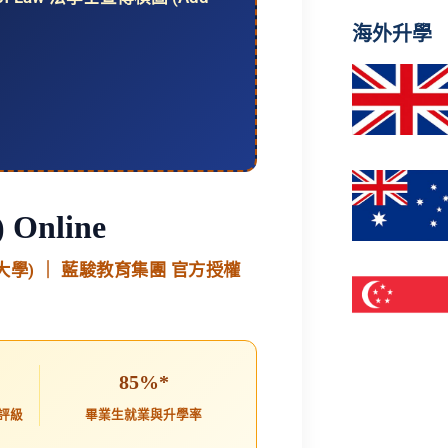
海外升學
 Online
國法律大學) ｜ 藍駿教育集團 官方授權
85%*
級評級
畢業生就業與升學率