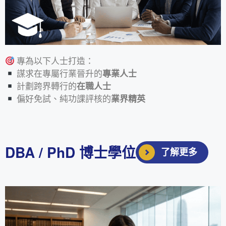
專為以下人士打造：
謀求在專屬行業晉升的
專業人士
計劃跨界轉行的
在職人士
偏好免試、純功課評核的
業界精英
DBA / PhD 博士學位
了解更多