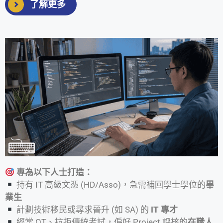
了解更多
專為以下人士打造：
持有 IT 高級文憑 (HD/Asso)，急需補回學士學位的
畢
業生
計劃技術移民或尋求晉升 (如 SA) 的
IT 專才
經常 OT、抗拒傳統考試，偏好 Project 評核的
在職人